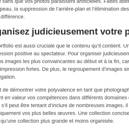
f sans que vos photos paraissent artificielles. Faites atte
au, la suppression de l’arrière-plan et l’élimination des 
différence.
ganisez judicieusement votre p
tfolio est aussi cruciale que le contenu qu’il contient. Un 
ession positive au spectateur. Pour organiser judicieuseme
images les plus convaincantes au début et à la fin, car
impression fortes. De plus, le regroupement d’images si
igation.
nt de démontrer votre polyvalence en tant que photograp
t en valeur vos compétences dans différents domaines 
l peut être tentant d’inclure de nombreuses images, il e
uniquement vos plus belles œuvres. Une collection concis
f qu’une collection plus grande et moins organisée.