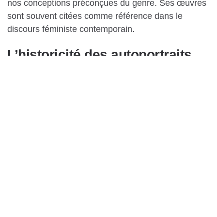
nos conceptions préconçues du genre. Ses œuvres
sont souvent citées comme référence dans le
discours féministe contemporain.
L’historicité des autoportraits
Il est important de souligner que Cindy Sherman a
contribué à redéfinir la place des autoportraits dans
l’histoire de la photographie. Loin d’être une simple
expression narcissique ou autoreferentielle,
l’autoportrait, tel qu’elle le conçoit, s’avère être un
outil puissant pour explorer et révéler les
complexités de l’identité humaine. En prenant elle-
même la pose devant son objectif, Sherman a élargi
l’éventail des possibilités offertes par cette forme
d’art et a ouvert la voie à de nouvelles
expérimentations photographiques.