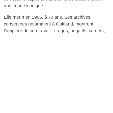
une image iconique.
Elle meurt en 1965, à 70 ans. Ses archives,
conservées notamment à Oakland, montrent
l’ampleur de son travail : tirages, négatifs, carnets,
lettres. On y voit une photographe qui doute, qui
prépare, qui corrige, qui ne s’installe jamais dans
une posture confortable.
Ce que Dorothea Lange change dans votre façon
de regarder une image
Si vous enseignez, écrivez, photographiez, militez
ou travaillez dans les médias, revenir à Lange vous
aide à poser quelques questions franches :
Qui parle ?